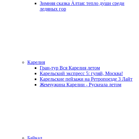
Зимняя сказка Алтая: тепло души среди
ледяных гор
Карелия
Гран-тур Вся Карелия летом
Карельский экспресс 5: гуляй, Москва!
Карельские пейзажи на Ретропоезде 3 Лайт
Жемчужина Карелии - Рускеала летом
Байкал