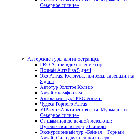
Северное сияние»
Авторские туры для иностранцев
PRO Алтай вдохновение гор
Познай Алтай за 5 дней
Эхо Алтая. Культура, природа, адреналин за
8 дней
Автотур Золотое Кольцо
Алтай с комфортом
Авторский тур “PRO Алтай”
Чудеса Горного Алтая
VIP-тур «Арктическая сага: Мурманск и
Северное сияние»
От шаманов до вечной мерзлоты:
Путешествие в сердце Сибири
Экскурсионный тур «Байкал + Горный
Алтай: Сила двух великих озер»