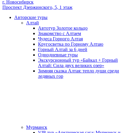
г. Новосибирск
Проспект Дзержинского, 5, 1 этаж
Авторские туры
Алтай
Автотур Золотое кольцо
Знакомство с Алтаем
Чудеса Горного Алтая
Кругосветка по Горному Алтаю
Горный Алтай за 6 дней
Однодневные туры
Экскурсионный тур «Байкал + Горный
Алтай: Сила двух великих озер»
Зимняя сказка Алтая: тепло души среди
ледяных гор
Мурманск
VIP-тур «Арктическая сага: Мурманск и