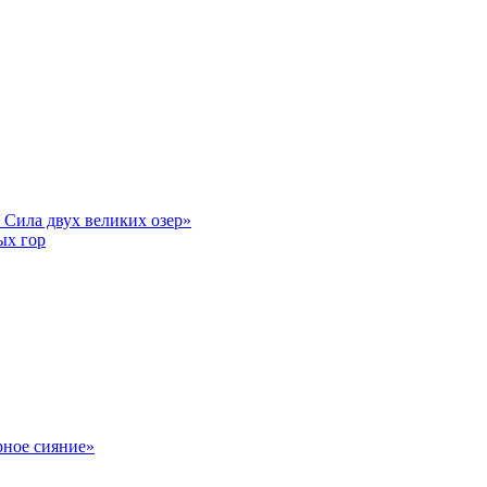
 Сила двух великих озер»
ых гор
рное сияние»