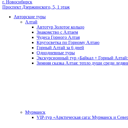
г. Новосибирск
Проспект Дзержинского, 5, 1 этаж
Авторские туры
Алтай
Автотур Золотое кольцо
Знакомство с Алтаем
Чудеса Горного Алтая
Кругосветка по Горному Алтаю
Горный Алтай за 6 дней
Однодневные туры
Экскурсионный тур «Байкал + Горный Алтай:
Зимняя сказка Алтая: тепло души среди ледян
Мурманск
VIP-тур «Арктическая сага: Мурманск и Севе