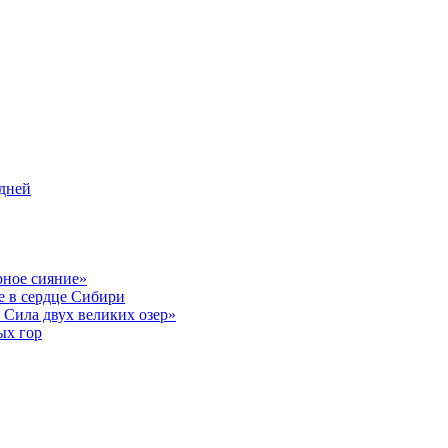
 дней
рное сияние»
е в сердце Сибири
 Сила двух великих озер»
ых гор