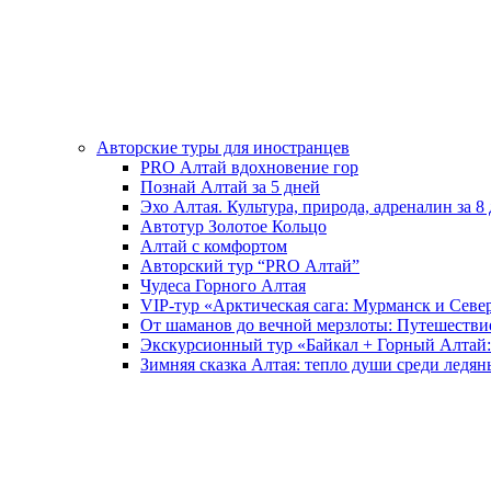
Авторские туры для иностранцев
PRO Алтай вдохновение гор
Познай Алтай за 5 дней
Эхо Алтая. Культура, природа, адреналин за 8
Автотур Золотое Кольцо
Алтай с комфортом
Авторский тур “PRO Алтай”
Чудеса Горного Алтая
VIP-тур «Арктическая сага: Мурманск и Севе
От шаманов до вечной мерзлоты: Путешестви
Экскурсионный тур «Байкал + Горный Алтай:
Зимняя сказка Алтая: тепло души среди ледян