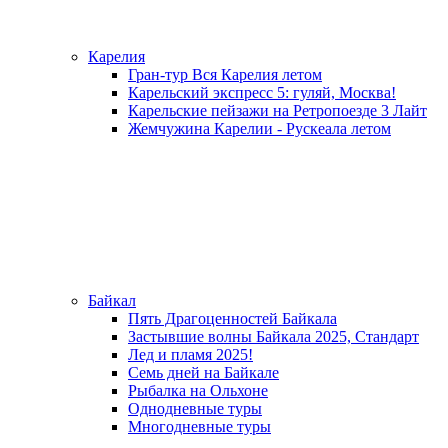
Карелия
Гран-тур Вся Карелия летом
Карельский экспресс 5: гуляй, Москва!
Карельские пейзажи на Ретропоезде 3 Лайт
Жемчужина Карелии - Рускеала летом
Байкал
Пять Драгоценностей Байкала
Застывшие волны Байкала 2025, Стандарт
Лед и пламя 2025!
Семь дней на Байкале
Рыбалка на Ольхоне
Однодневные туры
Многодневные туры