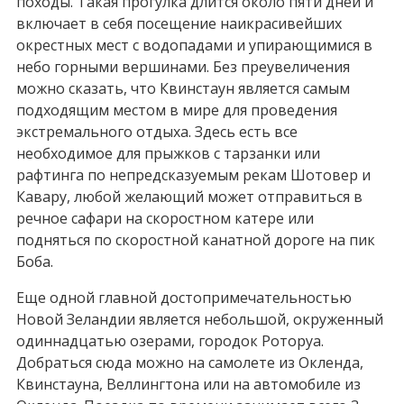
походы. Такая прогулка длится около пяти дней и
включает в себя посещение наикрасивейших
окрестных мест с водопадами и упирающимися в
небо горными вершинами. Без преувеличения
можно сказать, что Квинстаун является самым
подходящим местом в мире для проведения
экстремального отдыха. Здесь есть все
необходимое для прыжков с тарзанки или
рафтинга по непредсказуемым рекам Шотовер и
Кавару, любой желающий может отправиться в
речное сафари на скоростном катере или
подняться по скоростной канатной дороге на пик
Боба.
Еще одной главной достопримечательностью
Новой Зеландии является небольшой, окруженный
одиннадцатью озерами, городок Роторуа.
Добраться сюда можно на самолете из Окленда,
Квинстауна, Веллингтона или на автомобиле из