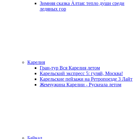
Зимняя сказка Алтая: тепло души среди
ледяных гор
Карелия
Гран-тур Вся Карелия летом
Карельский экспресс 5: гуляй, Москва!
Карельские пейзажи на Ретропоезде 3 Лайт
Жемчужина Карелии - Рускеала летом
Байкал