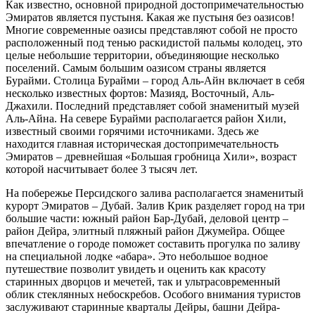
Как известно, основной природной достопримечательностью
Эмиратов является пустыня. Какая же пустыня без оазисов!
Многие современные оазисы представляют собой не просто
расположенный под тенью раскидистой пальмы колодец, это
целые небольшие территории, объединяющие несколько
поселений. Самым большим оазисом страны является
Бурайми. Столица Бурайми – город Аль-Айн включает в себя
несколько известных фортов: Мазияд, Восточный, Аль-
Джахили. Последний представляет собой знаменитый музей
Аль-Айна. На севере Бурайми располагается район Хили,
известный своими горячими источниками. Здесь же
находится главная историческая достопримечательность
Эмиратов – древнейшая «Большая гробница Хили», возраст
которой насчитывает более 3 тысяч лет.
На побережье Персидского залива располагается знаменитый
курорт Эмиратов – Дубай. Залив Крик разделяет город на три
большие части: южный район Бар-Дубай, деловой центр –
район Дейра, элитный пляжный район Джумейра. Общее
впечатление о городе поможет составить прогулка по заливу
на специальной лодке «абара». Это небольшое водное
путешествие позволит увидеть и оценить как красоту
старинных дворцов и мечетей, так и ультрасовременный
облик стеклянных небоскребов. Особого внимания туристов
заслуживают старинные кварталы Дейры, башни Дейра-