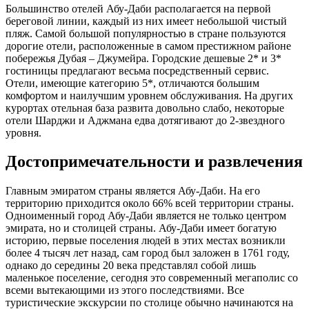
Большинство отелей Абу-Даби располагается на первой
береговой линии, каждый из них имеет небольшой чистый
пляж. Самой большой популярностью в стране пользуются
дорогие отели, расположенные в самом престижном районе
побережья Дубая – Джумейра. Городские дешевые 2* и 3*
гостиницы предлагают весьма посредственный сервис.
Отели, имеющие категорию 5*, отличаются большим
комфортом и наилучшим уровнем обслуживания. На других
курортах отельная база развита довольно слабо, некоторые
отели Шарджи и Аджмана едва дотягивают до 2-звездного
уровня.
Достопримечательности и развлечения
Главным эмиратом страны является Абу-Даби. На его
территорию приходится около 66% всей территории страны.
Одноименный город Абу-Даби является не только центром
эмирата, но и столицей страны. Абу-Даби имеет богатую
историю, первые поселения людей в этих местах возникли
более 4 тысяч лет назад, сам город был заложен в 1761 году,
однако до середины 20 века представлял собой лишь
маленькое поселение, сегодня это современный мегаполис со
всеми вытекающими из этого последствиями. Все
туристические экскурсии по столице обычно начинаются на