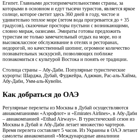
Египет. Главными достопримечательностями страны, за
которыми в основном и едут тысячи туристов, является яркое
солнце, которое светит здесь 360 дней в году, чистое и
удивительно теплое море (летом вода прогревается до + 35
градусов), сказочные просторы пустыни с возникающими,
словно мираж, оазисами. Эмираты готовы предложить
туристам не только замечательный отдых на море, но и
высококлассное обслуживание в отелях и ресторанах,
недорогой, но качественный шопинг, огромное количество
познавательных экскурсий, позволяющих поближе
познакомиться с культурой Востока и понять ее традиции.
Столица страны – Абу-Даби. Популярные туристические
курорты: Шарджа, Дубай, Фуджейра, Аджман, Рас-аль-Хайма,
Абу-Даби, Умм-аль-Кувейн.
Как добраться до ОАЭ
Регулярные перелеты из Москвы в Дубай осуществляются
авиакомпаниями «Аэрофлот» и «Emirates Airlines», в Абу-Даби
– авиакомпанией «Etihad Airways». В туристический сезон из
Москвы в Дубай и Абу-Даби летает множество чартеров.
Время перелета составляет 5 часов. Из Украины в ОАЭ летают
самолеты авиакомпаний «Международные авиалинии