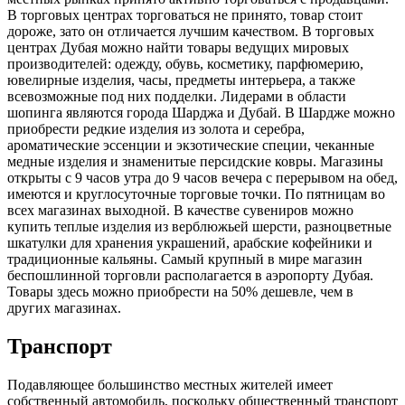
В торговых центрах торговаться не принято, товар стоит
дороже, зато он отличается лучшим качеством. В торговых
центрах Дубая можно найти товары ведущих мировых
производителей: одежду, обувь, косметику, парфюмерию,
ювелирные изделия, часы, предметы интерьера, а также
всевозможные под них подделки. Лидерами в области
шопинга являются города Шарджа и Дубай. В Шардже можно
приобрести редкие изделия из золота и серебра,
ароматические эссенции и экзотические специи, чеканные
медные изделия и знаменитые персидские ковры. Магазины
открыты с 9 часов утра до 9 часов вечера с перерывом на обед,
имеются и круглосуточные торговые точки. По пятницам во
всех магазинах выходной. В качестве сувениров можно
купить теплые изделия из верблюжьей шерсти, разноцветные
шкатулки для хранения украшений, арабские кофейники и
традиционные кальяны. Самый крупный в мире магазин
беспошлинной торговли располагается в аэропорту Дубая.
Товары здесь можно приобрести на 50% дешевле, чем в
других магазинах.
Транспорт
Подавляющее большинство местных жителей имеет
собственный автомобиль, поскольку общественный транспорт