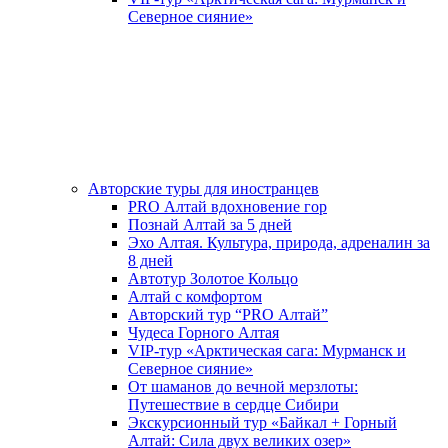
Северное сияние»
Авторские туры для иностранцев
PRO Алтай вдохновение гор
Познай Алтай за 5 дней
Эхо Алтая. Культура, природа, адреналин за
8 дней
Автотур Золотое Кольцо
Алтай с комфортом
Авторский тур “PRO Алтай”
Чудеса Горного Алтая
VIP-тур «Арктическая сага: Мурманск и
Северное сияние»
От шаманов до вечной мерзлоты:
Путешествие в сердце Сибири
Экскурсионный тур «Байкал + Горный
Алтай: Сила двух великих озер»