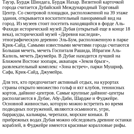
Тауэр, Бурдж Шиндага, Бурдж Нахар. Визитной карточкой
города считается Дубайский Международный Торговый
Центр. Со смотровой площадки, расположенной на 39 этаже
здания, открывается восхитительный панорамный вид на
город. Из музеев стоит посетить находящийся в форде Аль-
Фахиди исторический музей Дубая (открытый еще в конце 18
века), исторический музей «Деревня наследия»,
этнографическую деревню Эль-Бум, расположенную в парке
Крик-Сайд. Самыми известными мечетями города считаются
Большая мечеть, мечеть Госпиталя Рашида, Ибрагим Аль-
Калиль, мечеть Джумейра. В Дубае находится лучший на
Ближнем Востоке зоопарк, аквапарк «Земля брызг»,
развлекательный комплекс «Зона встреч», парки Мушриф,
Сафа, Крик-Сайд, Джумейра.
Для тех, кто предпочитает активный отдых, на курортах
страны открыто множество гольф и яхт клубов, теннисных
кортов, дайвинг-центров. Самые крупные дайвинг-центры
располагаются в Дубае, Абу-Даби, Шардже и Фуджейре.
Основной живностью, которую можно встретить во время
подводных погружений, являются осьминоги, угри,
барракуды, кальмары, черепахи, морские коньки. В
прибрежных водах Дубая можно обследовать древние останки
кораблей, в Фуджейре имеются красивые коралловые рифы.