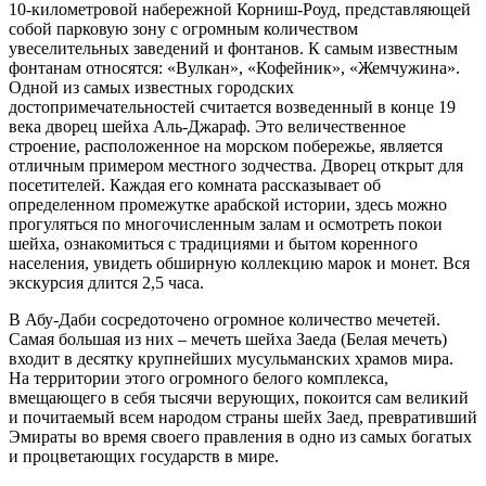
10-километровой набережной Корниш-Роуд, представляющей
собой парковую зону с огромным количеством
увеселительных заведений и фонтанов. К самым известным
фонтанам относятся: «Вулкан», «Кофейник», «Жемчужина».
Одной из самых известных городских
достопримечательностей считается возведенный в конце 19
века дворец шейха Аль-Джараф. Это величественное
строение, расположенное на морском побережье, является
отличным примером местного зодчества. Дворец открыт для
посетителей. Каждая его комната рассказывает об
определенном промежутке арабской истории, здесь можно
прогуляться по многочисленным залам и осмотреть покои
шейха, ознакомиться с традициями и бытом коренного
населения, увидеть обширную коллекцию марок и монет. Вся
экскурсия длится 2,5 часа.
В Абу-Даби сосредоточено огромное количество мечетей.
Самая большая из них – мечеть шейха Заеда (Белая мечеть)
входит в десятку крупнейших мусульманских храмов мира.
На территории этого огромного белого комплекса,
вмещающего в себя тысячи верующих, покоится сам великий
и почитаемый всем народом страны шейх Заед, превративший
Эмираты во время своего правления в одно из самых богатых
и процветающих государств в мире.