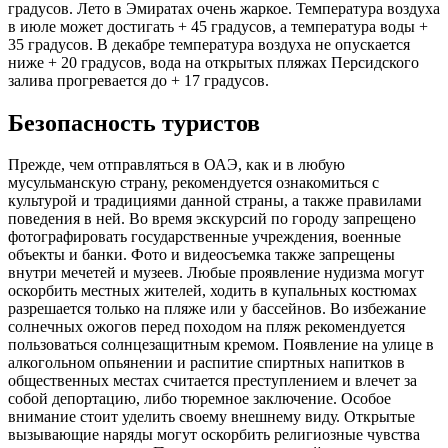
градусов. Лето в Эмиратах очень жаркое. Температура воздуха
в июле может достигать + 45 градусов, а температура воды +
35 градусов. В декабре температура воздуха не опускается
ниже + 20 градусов, вода на открытых пляжах Персидского
залива прогревается до + 17 градусов.
Безопасность туристов
Прежде, чем отправляться в ОАЭ, как и в любую
мусульманскую страну, рекомендуется ознакомиться с
культурой и традициями данной страны, а также правилами
поведения в ней. Во время экскурсий по городу запрещено
фотографировать государственные учреждения, военные
объекты и банки. Фото и видеосъемка также запрещены
внутри мечетей и музеев. Любые проявление нудизма могут
оскорбить местных жителей, ходить в купальных костюмах
разрешается только на пляже или у бассейнов. Во избежание
солнечных ожогов перед походом на пляж рекомендуется
пользоваться солнцезащитным кремом. Появление на улице в
алкогольном опьянении и распитие спиртных напитков в
общественных местах считается преступлением и влечет за
собой депортацию, либо тюремное заключение. Особое
внимание стоит уделить своему внешнему виду. Открытые
вызывающие наряды могут оскорбить религиозные чувства