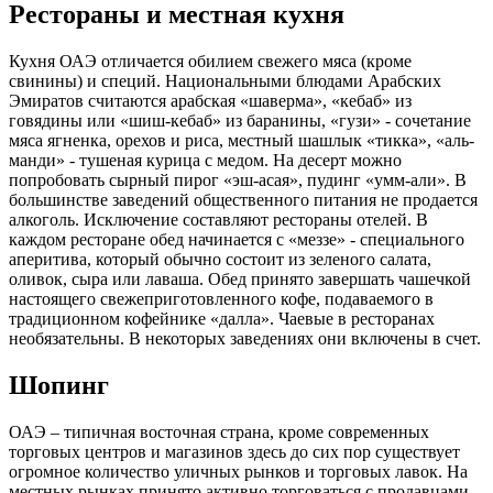
Рестораны и местная кухня
Кухня ОАЭ отличается обилием свежего мяса (кроме
свинины) и специй. Национальными блюдами Арабских
Эмиратов считаются арабская «шаверма», «кебаб» из
говядины или «шиш-кебаб» из баранины, «гузи» - сочетание
мяса ягненка, орехов и риса, местный шашлык «тикка», «аль-
манди» - тушеная курица с медом. На десерт можно
попробовать сырный пирог «эш-асая», пудинг «умм-али». В
большинстве заведений общественного питания не продается
алкоголь. Исключение составляют рестораны отелей. В
каждом ресторане обед начинается с «меззе» - специального
аперитива, который обычно состоит из зеленого салата,
оливок, сыра или лаваша. Обед принято завершать чашечкой
настоящего свежеприготовленного кофе, подаваемого в
традиционном кофейнике «далла». Чаевые в ресторанах
необязательны. В некоторых заведениях они включены в счет.
Шопинг
ОАЭ – типичная восточная страна, кроме современных
торговых центров и магазинов здесь до сих пор существует
огромное количество уличных рынков и торговых лавок. На
местных рынках принято активно торговаться с продавцами.