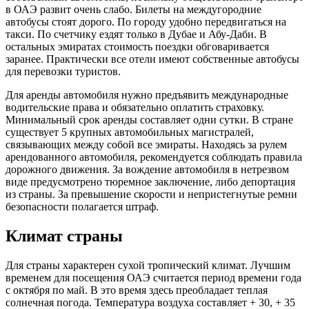
в ОАЭ развит очень слабо. Билеты на междугородние
автобусы стоят дорого. По городу удобно передвигаться на
такси. По счетчику ездят только в Дубае и Абу-Даби. В
остальных эмиратах стоимость поездки обговаривается
заранее. Практически все отели имеют собственные автобусы
для перевозки туристов.
Для аренды автомобиля нужно предъявить международные
водительские права и обязательно оплатить страховку.
Минимальный срок аренды составляет одни сутки. В стране
существует 5 крупных автомобильных магистралей,
связывающих между собой все эмираты. Находясь за рулем
арендованного автомобиля, рекомендуется соблюдать правила
дорожного движения. За вождение автомобиля в нетрезвом
виде предусмотрено тюремное заключение, либо депортация
из страны. За превышение скорости и непристегнутые ремни
безопасности полагается штраф.
Климат страны
Для страны характерен сухой тропический климат. Лучшим
временем для посещения ОАЭ считается период времени года
с октября по май. В это время здесь преобладает теплая
солнечная погода. Температура воздуха составляет + 30, + 35