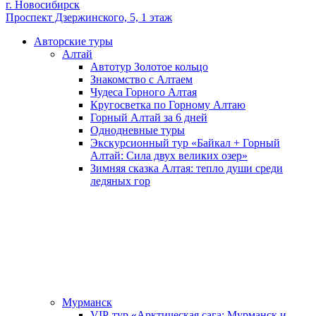
г. Новосибирск
Проспект Дзержинского, 5, 1 этаж
Авторские туры
Алтай
Автотур Золотое кольцо
Знакомство с Алтаем
Чудеса Горного Алтая
Кругосветка по Горному Алтаю
Горный Алтай за 6 дней
Однодневные туры
Экскурсионный тур «Байкал + Горный
Алтай: Сила двух великих озер»
Зимняя сказка Алтая: тепло души среди
ледяных гор
Мурманск
VIP-тур «Арктическая сага: Мурманск и