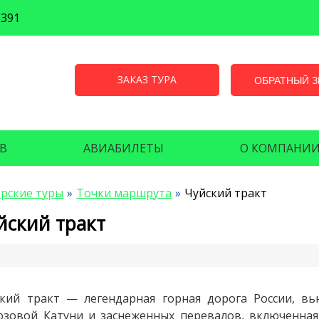
6391
ЗАКАЗ ТУРА
ОБРАТНЫЙ 
В
АВИАБИЛЕТЫ
О КОМПАНИ
рские туры
Точки маршрута
Чуйский тракт
йский тракт
кий тракт — легендарная горная дорога России, вь
зовой Катуни и заснеженных перевалов, включенна