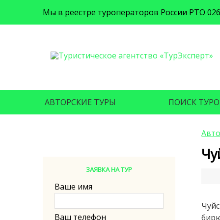
Мы в реестре туроператоров России РТО 02
АВТОРСКИЕ ТУРЫ
ПОИСК ТУРО
Авто
Чу
ЗАЯВКА НА ТУР
Ваше имя
Чуйс
Ваш телефон
бирю